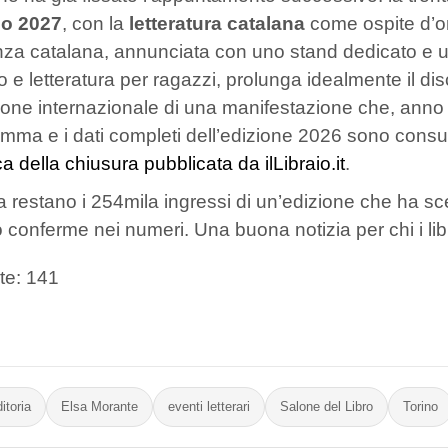
o 2027
, con la
letteratura catalana
come ospite d’on
za catalana, annunciata con uno stand dedicato e una 
o e letteratura per ragazzi, prolunga idealmente il d
one internazionale di una manifestazione che, anno do
mma e i dati completi dell’edizione 2026 sono consul
a della chiusura pubblicata da ilLibraio.it
.
a restano i 254mila ingressi di un’edizione che ha sc
 conferme nei numeri. Una buona notizia per chi i libri 
te:
141
itoria
Elsa Morante
eventi letterari
Salone del Libro
Torino