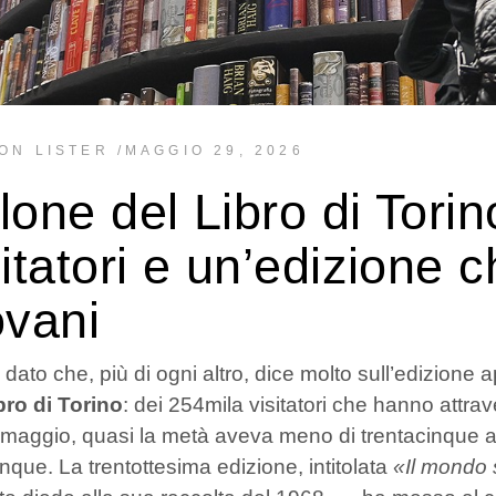
ON LISTER
MAGGIO 29, 2026
lone del Libro di Tori
sitatori e un’edizione 
ovani
 dato che, più di ogni altro, dice molto sull’edizion
bro di Torino
: dei 254mila visitatori che hanno attrave
8 maggio, quasi la metà aveva meno di trentacinque 
inque. La trentottesima edizione, intitolata
«Il mondo 