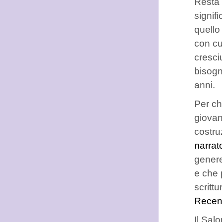
Resta 
signif
quello
con cu
cresci
bisogn
anni.
Per ch
giovan
costru
narrat
genere,
e che 
scritt
Recen
Il Sal