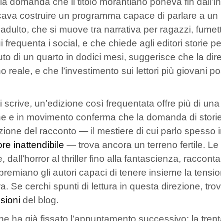
la domanda che il titolo morantiano poneva fin dall’ini
icava costruire un programma capace di parlare a un
 adulto, che si muove tra narrativa per ragazzi, fume
i frequenta i social, e che chiede agli editori storie p
uto di un quarto in dodici mesi, suggerisce che la dir
o reale, e che l’investimento sui lettori più giovani p
i scrive, un’edizione così frequentata offre più di u
e e in movimento conferma che la domanda di storie re
zione del racconto — il mestiere di cui parlo spesso i
ore inattendibile
— trova ancora un terreno fertile. Le s
 dall’horror al thriller fino alla fantascienza, raccont
premiano gli autori capaci di tenere insieme la tensio
ura. Se cerchi spunti di lettura in questa direzione, t
sioni
del blog.
one ha già fissato l’appuntamento successivo: la tren