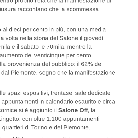
ntro proprio l’età che la manifestazione di
la chiusura raccontano che la scommessa
no al dieci per cento in più, con una media
a volta nella storia del Salone il giovedì
ila e il sabato le 70mila, mentre la
n aumento del venticinque per cento
la provenienza del pubblico: il 62% dei
uori dal Piemonte, segno che la manifestazione
le spazi espositivi, trentasei sale dedicate
gli appuntamenti in calendario esaurito e circa
ornice si è aggiunto il
Salone Off
, la
 Lingotto, con oltre 1.100 appuntamenti
e quartieri di Torino e del Piemonte.