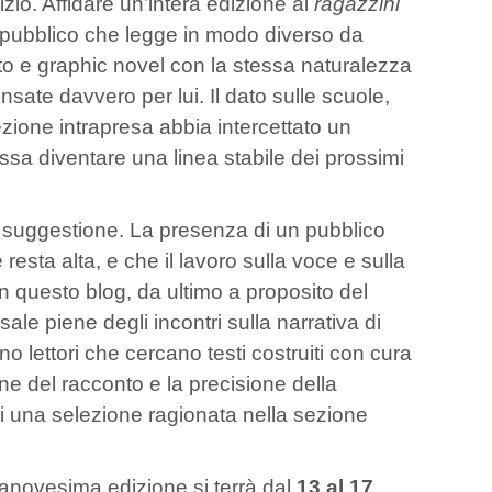
zio. Affidare un’intera edizione ai
ragazzini
 pubblico che legge in modo diverso da
tto e graphic novel con la stessa naturalezza
ensate davvero per lui. Il dato sulle scuole,
ezione intrapresa abbia intercettato un
ossa diventare una linea stabile dei prossimi
na suggestione. La presenza di un pubblico
sta alta, e che il lavoro sulla voce e sulla
n questo blog, da ultimo a proposito del
ale piene degli incontri sulla narrativa di
ano lettori che cercano testi costruiti con cura
ne del racconto e la precisione della
rovi una selezione ragionata nella sezione
tanovesima edizione si terrà dal
13 al 17