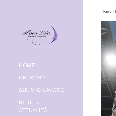
Home
›
HOME
CHI SONO
SUL MIO LAVORO
BLOG &
ATTUALITÀ