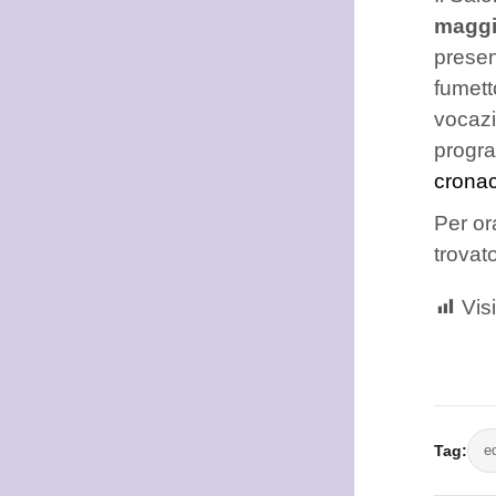
maggi
presen
fumett
vocazi
progra
cronac
Per or
trovato
Visi
Tag:
ed