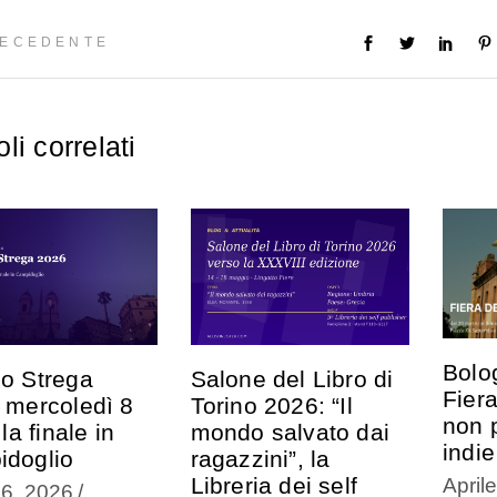
ECEDENTE
oli correlati
Bolo
o Strega
Salone del Libro di
Fiera
 mercoledì 8
Torino 2026: “Il
non 
 la finale in
mondo salvato dai
indie
doglio
ragazzini”, la
Libreria dei self
April
 6, 2026