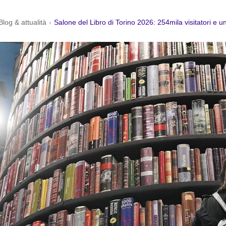
Blog & attualità
›
Salone del Libro di Torino 2026: 254mila visitatori e u