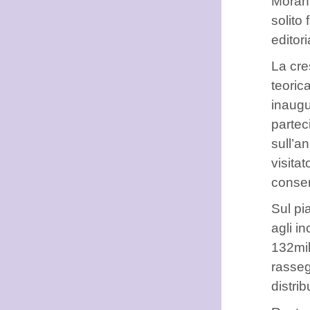
Morant
solito
editor
La cre
teoric
inaugu
partec
sull’a
visita
conser
Sul pi
agli i
132mil
rasseg
distri