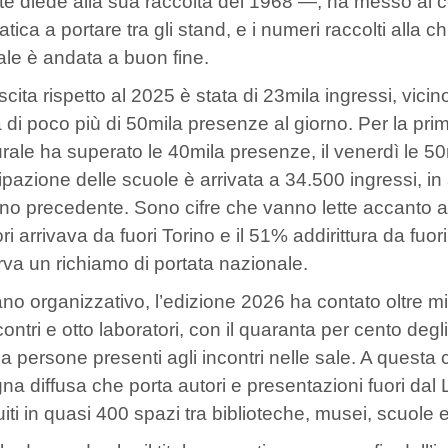
e diede alla sua raccolta del 1968 —, ha messo al ce
 fatica a portare tra gli stand, e i numeri raccolti al
iale è andata a buon fine.
scita rispetto al 2025 è stata di 23mila ingressi, vici
a di poco più di 50mila presenze al giorno. Per la prim
rale ha superato le 40mila presenze, il venerdì le 50m
ipazione delle scuole è arrivata a 34.500 ingressi, i
nno precedente. Sono cifre che vanno lette accanto al
tori arrivava da fuori Torino e il 51% addirittura da f
va un richiamo di portata nazionale.
ano organizzativo, l’edizione 2026 ha contato oltre mil
ncontri e otto laboratori, con il quaranta per cento de
a persone presenti agli incontri nelle sale. A questa c
na diffusa che porta autori e presentazioni fuori dal
buiti in quasi 400 spazi tra biblioteche, musei, scuole 