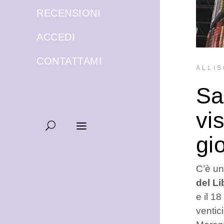
RECENSIONI
ACCEDI
CONTATTAMI
ALLIS
Sa
vi
gi
C’è un
del Li
e il 1
ventic