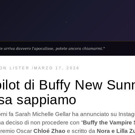
ON LISTER
MARZO 17, 2026
 pilot di Buffy New Sun
sa sappiamo
orni fa Sarah Michelle Gellar ha annunciato su Insta
ha deciso di non procedere con “
Buffy the Vampire
premio Oscar
Chloé Zhao
e scritto da
Nora e Lilla 