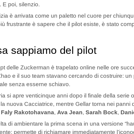
 E poi, silenzio.
izia è arrivata come un paletto nel cuore per chiunqu
iù frustrante è sapere che il pilot esiste, è stato c
a sappiamo del pilot
ipt delle Zuckerman è trapelato online nelle ore succ
hao e il suo team stavano cercando di costruire: u
inale senza esserne schiavo.
ria si apre venticinque anni dopo il finale della serie 
 la nuova Cacciatrice, mentre Gellar torna nei panni di 
e
Faly Rakotohavana
,
Ava Jean
,
Sarah Bock
,
Dani
lta di ambientare la prima scena in una versione “h
igente: permette di richiamare immediatamente l’iconogra