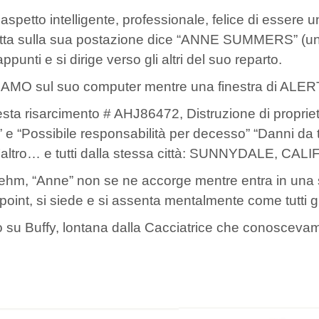
aspetto intelligente, professionale, felice di essere un
tta sulla sua postazione dice “ANNE SUMMERS” (un 
appunti e si dirige verso gli altri del suo reparto.
MO sul suo computer mentre una finestra di ALERT 
esta risarcimento # AHJ86472, Distruzione di propriet
” e “Possibile responsabilità per decesso” “Danni d
’altro… e tutti dalla stessa città: SUNNYDALE, CAL
 ehm, “Anne” non se ne accorge mentre entra in una s
oint, si siede e si assenta mentalmente come tutti gli 
 su Buffy, lontana dalla Cacciatrice che conoscev