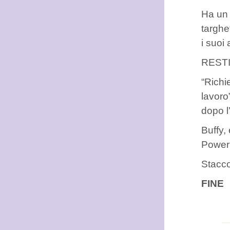
Ha un 
targhe
i suoi 
RESTIA
“Richi
lavoro
dopo l
Buffy,
Powerp
Stacco
FINE