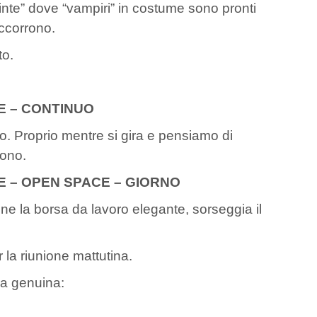
inte” dove “vampiri” in costume sono pronti
ccorrono.
to.
E – CONTINUO
ato. Proprio mentre si gira e pensiamo di
ono.
E – OPEN SPACE – GIORNO
 la borsa da lavoro elegante, sorseggia il
 la riunione mattutina.
a genuina: