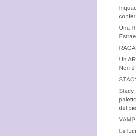
Inquad
confer
Una RA
Estrae
RAGAZZ
Un ARM
Non è 
STACY:
Stacy 
palett
del pi
VAMPI
Le luc