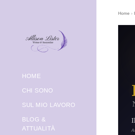
Home
›
HOME
CHI SONO
SUL MIO LAVORO
BLOG &
ATTUALITÀ