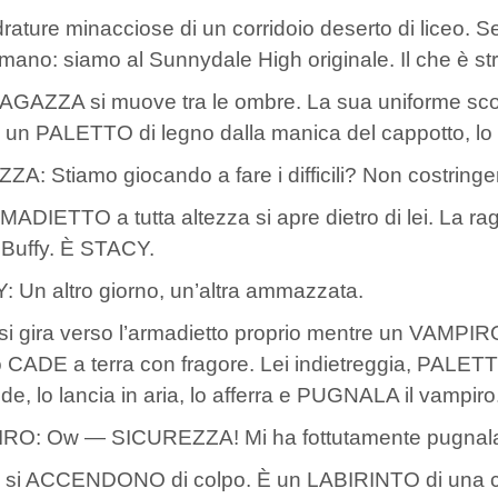
rature minacciose di un corridoio deserto di liceo. Se
mano: siamo al Sunnydale High originale. Il che è st
GAZZA si muove tra le ombre. La sua uniforme scol
 un PALETTO di legno dalla manica del cappotto, lo
A: Stiamo giocando a fare i difficili? Non costringe
ADIETTO a tutta altezza si apre dietro di lei. La ra
Buffy. È STACY.
 Un altro giorno, un’altra ammazzata.
si gira verso l’armadietto proprio mentre un VAMPIRO c
o CADE a terra con fragore. Lei indietreggia, PALETT
ede, lo lancia in aria, lo afferra e PUGNALA il vampiro
RO: Ow — SICUREZZA! Mi ha fottutamente pugnal
i si ACCENDONO di colpo. È un LABIRINTO di una cas