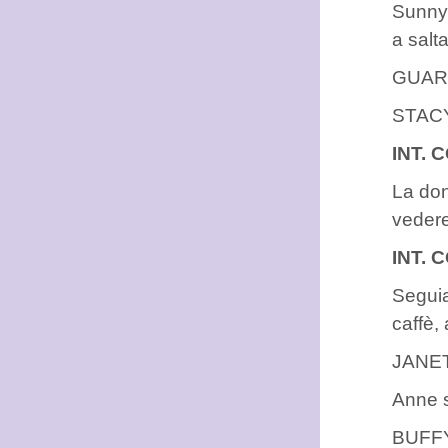
Sunnyd
a salt
GUARDI
STACY:
INT. 
La don
veder
INT. 
Seguia
caffè
JANET 
Anne s
BUFFY