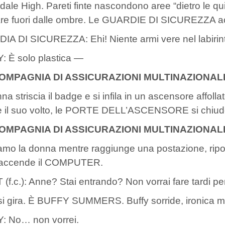
ale High. Pareti finte nascondono aree “dietro le qu
are fuori dalle ombre. Le GUARDIE DI SICUREZZA a
A DI SICUREZZA: Ehi! Niente armi vere nel labirin
 È solo plastica —
COMPAGNIA DI ASSICURAZIONI MULTINAZIONAL
na striscia il badge e si infila in un ascensore affoll
e il suo volto, le PORTE DELL’ASCENSORE si chiud
COMPAGNIA DI ASSICURAZIONI MULTINAZIONAL
mo la donna mentre raggiunge una postazione, ripone
, accende il COMPUTER.
(f.c.): Anne? Stai entrando? Non vorrai fare tardi per
i gira. È BUFFY SUMMERS. Buffy sorride, ironica m
: No… non vorrei.