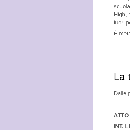
scuola
High, 
fuori p
È meta
La 
Dalle 
ATTO
INT. 