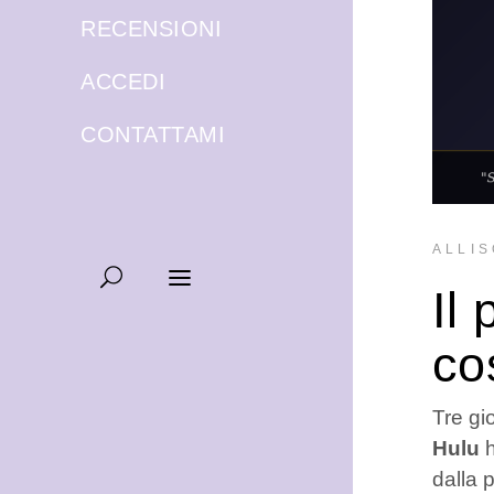
RECENSIONI
ACCEDI
CONTATTAMI
ALLIS
Il
co
Tre gi
Hulu
dalla 