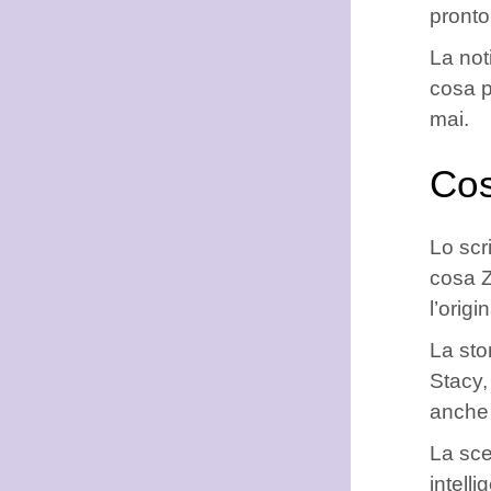
pronto.
La not
cosa p
mai.
Cos
Lo scr
cosa Z
l’orig
La sto
Stacy,
anch
La sce
intell